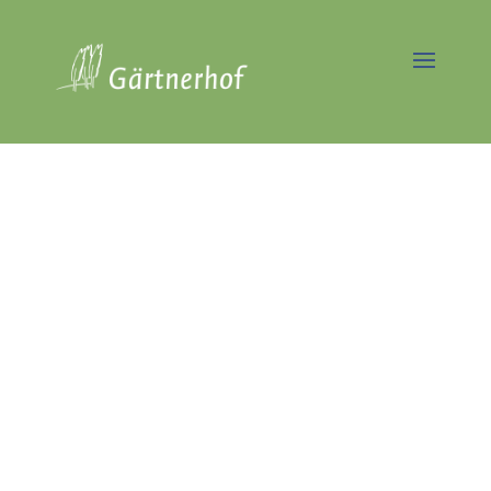
Dein neuer
Job:
Vorarbeiter
im
Gartenbau
(m/w/d)
Gut bezahlt und