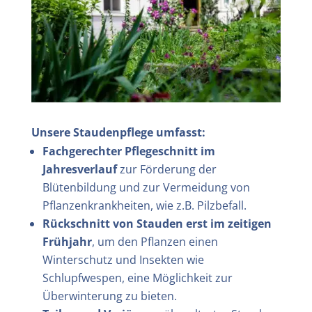
Unsere Staudenpflege umfasst:
Fachgerechter Pflegeschnitt im
Jahresverlauf
zur Förderung der
Blütenbildung und zur Vermeidung von
Pflanzenkrankheiten, wie z.B. Pilzbefall.
Rückschnitt von Stauden erst im zeitigen
Frühjahr
, um den Pflanzen einen
Winterschutz und Insekten wie
Schlupfwespen, eine Möglichkeit zur
Überwinterung zu bieten.