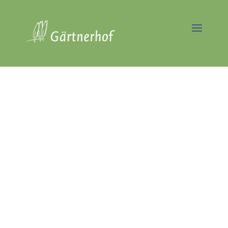
Professionelle Gartenpflege
in Berlin - Zehlendorf
Seit über 40 Jahren
Vorreiter in der
nachhaltigen
Gartenpflege
Jetzt Angebot anfordern