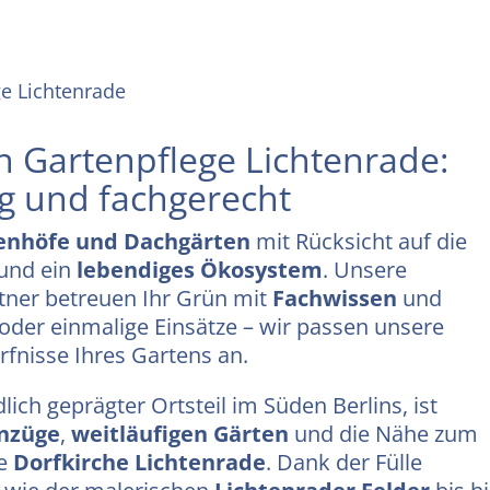
ge Lichtenrade
in Gartenpflege Lichtenrade:
ig und fachgerecht
nenhöfe und Dachgärten
mit Rücksicht auf die
 und ein
lebendiges Ökosystem
. Unsere
tner betreuen Ihr Grün mit
Fachwissen
und
 oder einmalige Einsätze – wir passen unsere
rfnisse Ihres Gartens an.
dlich geprägter Ortsteil im Süden Berlins, ist
nzüge
,
weitläufigen Gärten
und die Nähe zum
ie
Dorfkirche Lichtenrade
. Dank der Fülle