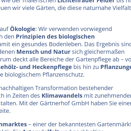
 wie der malerischen
Lichtenrader Felder
bis h
uen wir viele Gärten, die diese naturnahe Vielfal
 auf
Ökologie
: Wir verwenden vorwiegend
ch den
Prinzipien des biologischen
mit ein gesundes Bodenleben. Das Ergebnis sin
 denen
Mensch und Natur
sich gleichermaßen
rum deckt alle Bereiche der Gartenpflege ab – v
ehölz- und Heckenpflege
bis hin zu
Pflanzung
ie biologischem Pflanzenschutz.
r nachhaltigen Transformation bestehender
h in Zeiten des
Klimawandels
mit zunehmende
talten. Mit der Gärtnerhof GmbH haben Sie eine
eite.
enmarktes
– einer der bekanntesten Gartenmärk