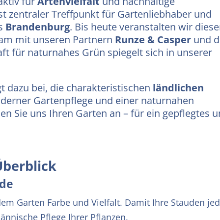
aktiv für
Artenvielfalt
und nachhaltige
t zentraler Treffpunkt für Gartenliebhaber und
us
Brandenburg
. Bis heute veranstalten wir dies
sam mit unseren Partnern
Runze & Casper
und d
aft für naturnahes Grün spiegelt sich in unserer
t dazu bei, die charakteristischen
ländlichen
oderner Gartenpflege und einer naturnahen
en Sie uns Ihren Garten an – für ein gepflegtes 
Überblick
ade
m Garten Farbe und Vielfalt. Damit Ihre Stauden jede
nnische Pflege Ihrer Pflanzen.