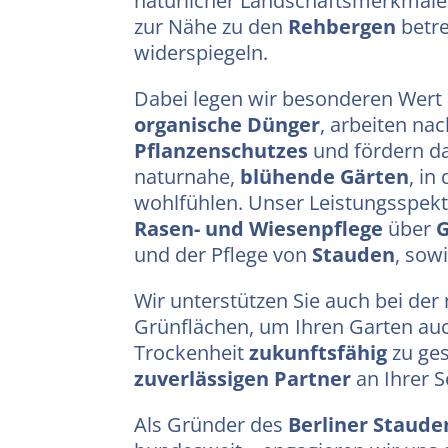
natürlicher Landschaftsmerkmale
zur Nähe zu den
Rehbergen
betre
widerspiegeln.
Dabei legen wir besonderen Wert
organische Dünger
, arbeiten na
Pflanzenschutzes
und fördern da
naturnahe,
blühende Gärten
, in
wohlfühlen. Unser Leistungsspekt
Rasen- und Wiesenpflege
über
G
und der Pflege von
Stauden
, sow
Wir unterstützen Sie auch bei de
Grünflächen, um Ihren Garten auc
Trockenheit
zukunftsfähig
zu ges
zuverlässigen Partner
an Ihrer S
Als Gründer des
Berliner Staud