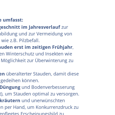
e umfasst:
geschnitt im Jahresverlauf
zur
nbildung und zur Vermeidung von
wie z.B. Pilzbefall.
auden erst im zeitigen Frühjahr
,
en Winterschutz und Insekten wie
 Möglichkeit zur Überwinterung zu
en
überalterter Stauden, damit diese
t gedeihen können.
e Düngung
und Bodenverbesserung
), um Stauden optimal zu versorgen.
dkräutern
und unerwünschten
en per Hand, um Konkurrenzdruck zu
epflegtes Erscheinungsbild zu