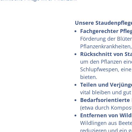
Unsere Staudenpfleg
Fachgerechter Pfle
Förderung der Blüte
Pflanzenkrankheiten, 
Rückschnitt von St
um den Pflanzen ein
Schlupfwespen, eine
bieten.
Teilen und Verjüng
vital bleiben und gu
Bedarfsorientiert
(etwa durch Kompost
Entfernen von Wil
Wildlingen aus Beet
reduzieren und ein g