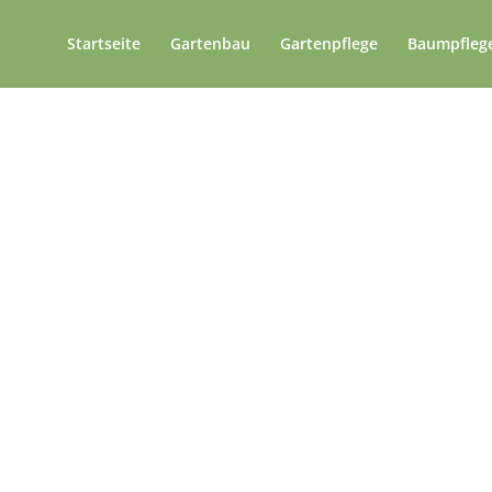
Startseite
Gartenbau
Gartenpflege
Baumpfleg
onelle Gartenpflege 
Lichtenrade
Jahren Vorreiter in der nachhaltige
Jetzt Angebot anfordern