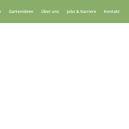
e
Gartenideen
Über uns
Jobs & Karriere
Kontakt
in Berlin
n Gartenpflege