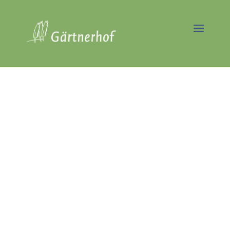
Professionelle Gartenpflege
in Berlin - Lankwitz
Seit über 40 Jahren
Vorreiter in der
nachhaltigen
Gartenpflege
Jetzt Angebot anfordern