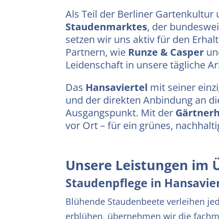
Als Teil der Berliner Gartenkult
Staudenmarktes
, der bundesweit
setzen wir uns aktiv für den Erhal
Partnern, wie
Runze & Casper
un
Leidenschaft in unsere tägliche Ar
Das
Hansaviertel
mit seiner einz
und der direkten Anbindung an die 
Ausgangspunkt. Mit der
Gärtner
vor Ort – für ein grünes, nachhalt
Unsere Leistungen im 
Staudenpflege in Hansavier
Blühende Staudenbeete verleihen jede
erblühen, übernehmen wir die fachmä