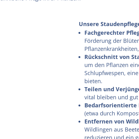
Unsere Staudenpfleg
Fachgerechter Pfle
Förderung der Blüte
Pflanzenkrankheiten, 
Rückschnitt von St
um den Pflanzen ein
Schlupfwespen, eine
bieten.
Teilen und Verjüng
vital bleiben und gu
Bedarfsorientiert
(etwa durch Kompost
Entfernen von Wil
Wildlingen aus Beet
reduzieren und ein g