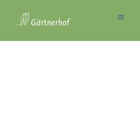
Professionelle Gartenpflege
in Berlin Falkenberg
Seit über 40 Jahren
Vorreiter in der
nachhaltigen
Gartenpflege
Jetzt Angebot anfordern