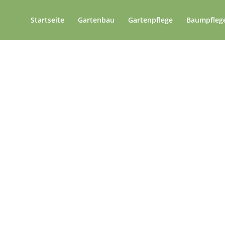
Startseite
Gartenbau
Gartenpflege
Baumpfleg
onelle Gartenpflege 
Blankenburg
Jahren Vorreiter in der nachhaltige
Jetzt Angebot anfordern