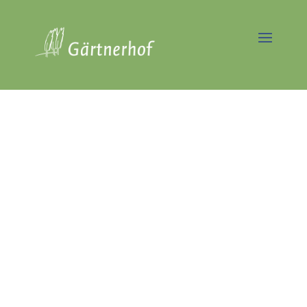
Baumpflege
Wedding -
Professionelle
Baumpflege &
Baumkontrolle
Seit über 40 Jahren Experten
in der Großbaumpflege
Jetzt Angebot anfordern