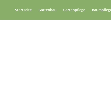
Startseite
Gartenbau
Gartenpflege
Baumpfleg
ge Potsdam - Profe
pflege & Baumkont
eit über 40 Jahren Experten in der Großbaumpfle
Jetzt Angebot anfordern