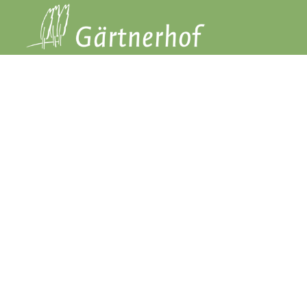
Baumpfle
Baum
S