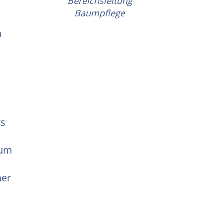
Bereichsleitung
Baumpflege
m
d
rs
 um
her