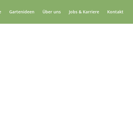
e
Gartenideen
Über uns
Jobs & Karriere
Kontakt
ssionelle
rolle
ge