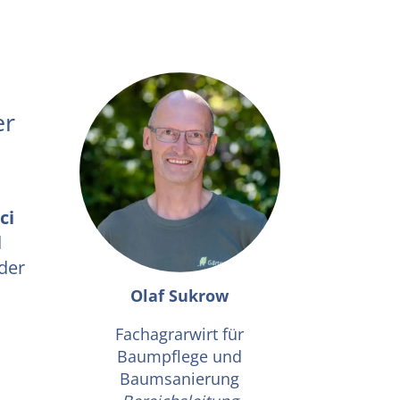
er
ci
d
der
Olaf Sukrow
Fachagrarwirt für
Baumpflege und
Baumsanierung