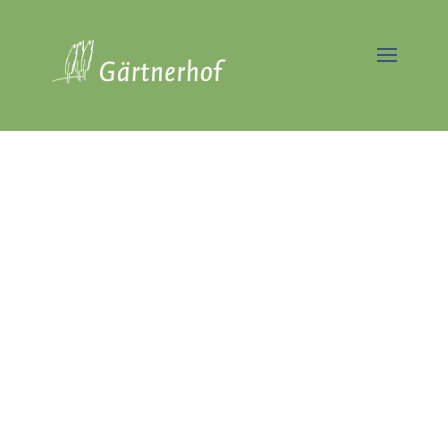
Baumpflege
Hakenfelde -
Professionelle
Baumpflege &
Baumkontrolle
Seit über 40 Jahren Experten
in der Großbaumpflege
Jetzt Angebot anfordern